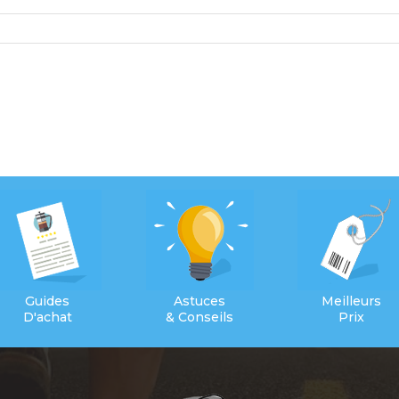
Guides
Astuces
Meilleurs
D'achat
& Conseils
Prix