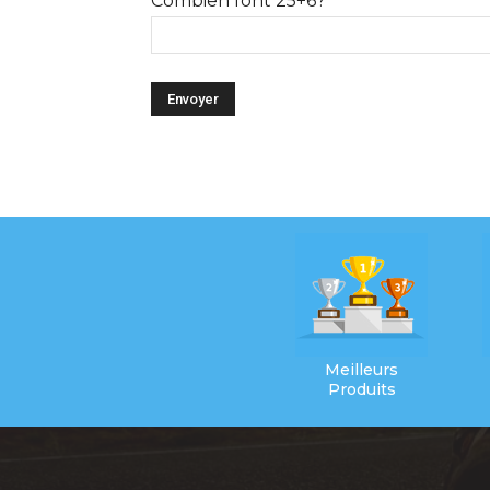
Combien font 25+6?
Meilleurs
Produits